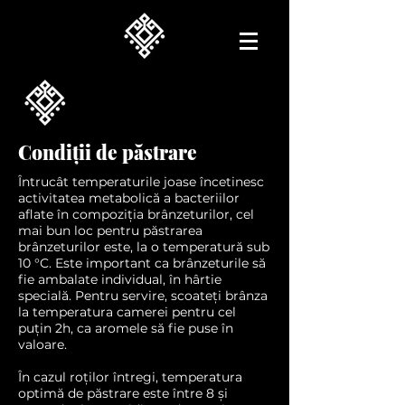
Condiții de păstrare
Întrucât temperaturile joase încetinesc
activitatea metabolică a bacteriilor
aflate în compoziția brânzeturilor, cel
mai bun loc pentru păstrarea
brânzeturilor este, la o temperatură sub
10 °C. Este important ca brânzeturile să
fie ambalate individual, în hârtie
specială. Pentru servire, scoateți brânza
la temperatura camerei pentru cel
puțin 2h, ca aromele să fie puse în
valoare.
În cazul roților întregi, temperatura
optimă de păstrare este între 8 și