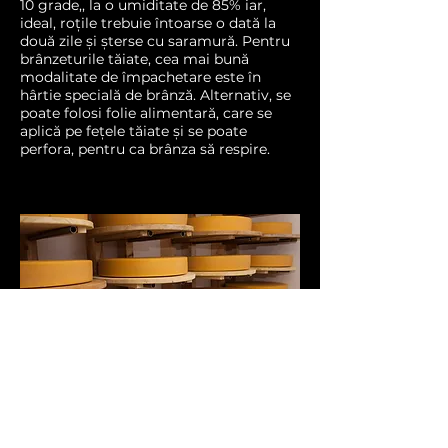
10 grade,, la o umiditate de 85% iar,
ideal, roțile trebuie întoarse o dată la
două zile și șterse cu saramură. Pentru
brânzeturile tăiate, cea mai bună
modalitate de împachetare este în
hârtie specială de brânză. Alternativ, se
poate folosi folie alimentară, care se
aplică pe fețele tăiate și se poate
perfora, pentru ca brânza să respire.