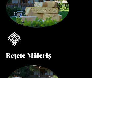
Rețete Măieriș