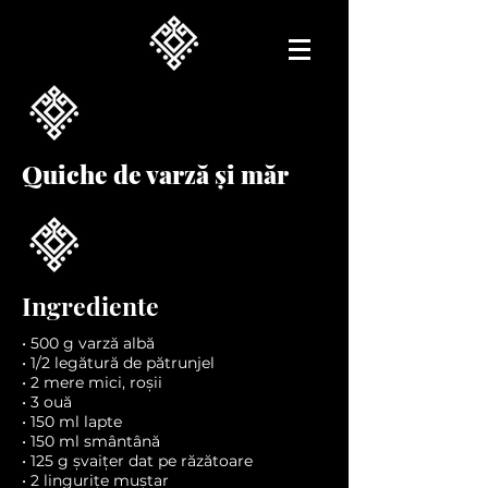
Quiche de varză și măr
Ingrediente
• 500 g varză albă
• 1/2 legătură de pătrunjel
• 2 mere mici, roșii
• 3 ouă
• 150 ml lapte
• 150 ml smântână
• 125 g șvaițer dat pe răzătoare
• 2 lingurițe muștar