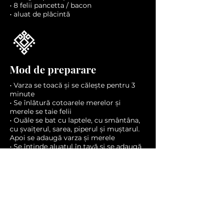
• 8 felii pancetta / bacon
• aluat de plăcintă
Mod de preparare
• Varza se toacă și se călește pentru 3
minute
• Se înlătură cotoarele merelor și
merele se taie felii
• Ouăle se bat cu laptele, cu smântâna,
cu șvaițerul, sarea, piperul și muștarul.
Apoi se adaugă varza și merele
• Se întinde aluatul în tavă și se adaugă
amestecul
• Se bagă la cuptor, la 200 de grade,
pentru 25 minute
• Feliile de pancetta se întind uniform și
se mai lasă la cuptor pentru încă 5-10
min