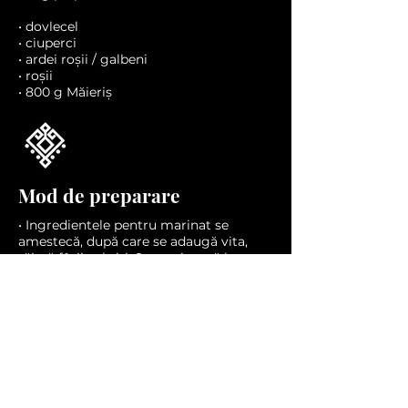
• dovlecel
• ciuperci
• ardei roșii / galbeni
• roșii
• 800 g Măieriș
Mod de preparare
• Ingredientele pentru marinat se
amestecă, după care se adaugă vita,
tăiată fâșii subțiri. Se marinează la
frigider, pentru cel puțin o oră.
• Legumele se taie fâșii
• Se prăjesc carnea și legumele, după
care se adaugă brânza, tăiată felii
subțiri