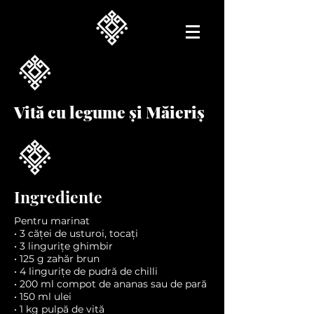
Vită cu legume și Măieriș
Ingrediente
Pentru marinat
• 3 căței de usturoi, tocați
• 3 lingurițe ghimbir
• 125 g zahăr brun
• 4 lingurițe de pudră de chilli
• 200 ml compot de ananas sau de pară
• 150 ml ulei
• 1 kg pulpă de vită